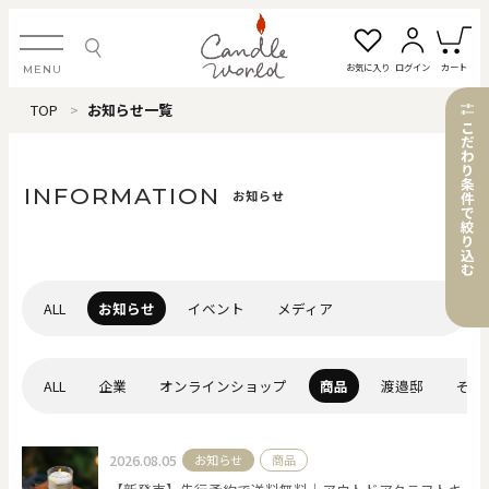
お気に入り
ログイン
カート
MENU
TOP
お知らせ一覧
ログイン・新規会員登録
こ
だ
わ
り
条
INFORMATION
お知らせ
件
で
絞
お気に入り一覧
カートを見る
り
込
む
すべてのアイテム
ALL
お知らせ
イベント
メディア
カテゴリから探す
ALL
企業
オンラインショップ
商品
渡邉邸
その
#タグから探す
2026.08.05
お知らせ
商品
価格で探す