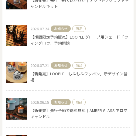
【新発売】先行予約で送料無料｜アウトドアクラフトキ
ャンドルキット
0
20000
2026.07.24
お知らせ
商品
円
円
～
【期間限定予約販売】LOOPLE グローブ用シェード「ウ
クリア
OK
ィングロウ」予約開始
色で探す
2026.07.21
お知らせ
商品
【新発売】LOOPLE「もふもふワッペン」新デザイン登
場
2026.06.15
お知らせ
商品
【新発売】先行予約で送料無料｜AMBER GLASS アロマ
キャンドル
お買い物ガイド
企業情報
お知らせ
お問い合わせ